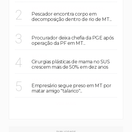
MATO GROSSO / GOIAS / BRASIL
2
Pescador encontra corpo em
decomposição dentro de rio de MT...
MATO GROSSO / GOIAS / BRASIL
3
Procurador deixa chefia da PGE após
operação da PF em MT...
SAÚDE
4
Cirurgias plásticas de mama no SUS
crescem mais de 50% em dez anos
MATO GROSSO / GOIAS / BRASIL
5
Empresário segue preso em MT por
matar amigo "talarico"...
VER MAIS