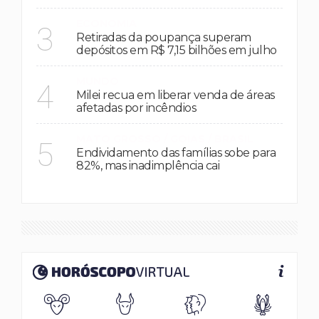
ECONOMIA
3
Retiradas da poupança superam
depósitos em R$ 7,15 bilhões em julho
MUNDO
4
Milei recua em liberar venda de áreas
afetadas por incêndios
MATO GROSSO / GOIAS / BRASIL
5
Endividamento das famílias sobe para
82%, mas inadimplência cai