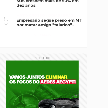
SUS crescem mais de 50% em
dez anos
MATO GROSSO / GOIAS / BRASIL
5
Empresário segue preso em MT
por matar amigo "talarico"...
VER MAIS
PUBLICIDADE