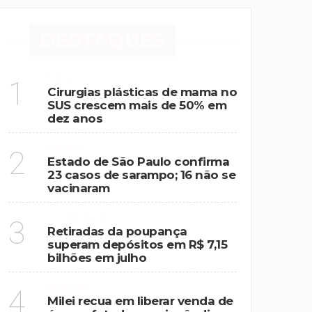
DESTAQUES
SAÚDE
1
Cirurgias plásticas de mama no
SUS crescem mais de 50% em
dez anos
SAÚDE
2
Estado de São Paulo confirma
23 casos de sarampo; 16 não se
vacinaram
ECONOMIA
3
Retiradas da poupança
superam depósitos em R$ 7,15
bilhões em julho
MUNDO
4
Milei recua em liberar venda de