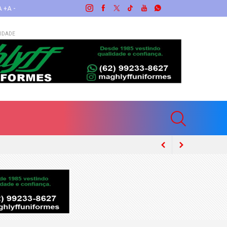
A +
A -
IDADE