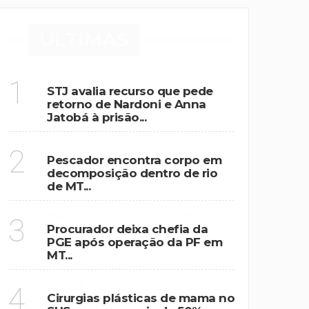
ÚLTIMAS
MATO GROSSO / GOIAS / BRASIL
1
STJ avalia recurso que pede
retorno de Nardoni e Anna
Jatobá à prisão...
MATO GROSSO / GOIAS / BRASIL
2
Pescador encontra corpo em
decomposição dentro de rio
de MT...
MATO GROSSO / GOIAS / BRASIL
3
Procurador deixa chefia da
PGE após operação da PF em
MT...
SAÚDE
4
Cirurgias plásticas de mama no