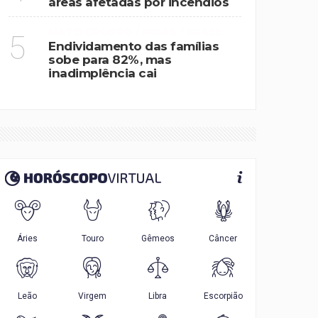
áreas afetadas por incêndios
MATO GROSSO / GOIAS / BRASIL
5
Endividamento das famílias
sobe para 82%, mas
inadimplência cai