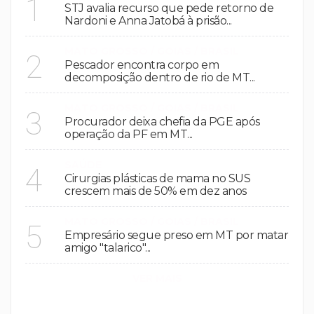
1
STJ avalia recurso que pede retorno de
Nardoni e Anna Jatobá à prisão...
MATO GROSSO / GOIAS / BRASIL
2
Pescador encontra corpo em
decomposição dentro de rio de MT...
MATO GROSSO / GOIAS / BRASIL
3
Procurador deixa chefia da PGE após
operação da PF em MT...
SAÚDE
4
Cirurgias plásticas de mama no SUS
crescem mais de 50% em dez anos
MATO GROSSO / GOIAS / BRASIL
5
Empresário segue preso em MT por matar
amigo "talarico"...
VER MAIS