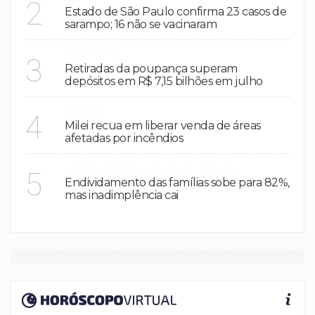
2
Estado de São Paulo confirma 23 casos de
sarampo; 16 não se vacinaram
ECONOMIA
3
Retiradas da poupança superam
depósitos em R$ 7,15 bilhões em julho
MUNDO
4
Milei recua em liberar venda de áreas
afetadas por incêndios
MATO GROSSO / GOIAS / BRASIL
5
Endividamento das famílias sobe para 82%,
mas inadimplência cai