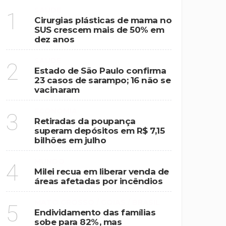
SAÚDE
1
Cirurgias plásticas de mama no
SUS crescem mais de 50% em
dez anos
SAÚDE
2
Estado de São Paulo confirma
23 casos de sarampo; 16 não se
vacinaram
ECONOMIA
3
Retiradas da poupança
superam depósitos em R$ 7,15
bilhões em julho
MUNDO
4
Milei recua em liberar venda de
áreas afetadas por incêndios
MATO GROSSO / GOIAS / BRASIL
5
Endividamento das famílias
sobe para 82%, mas