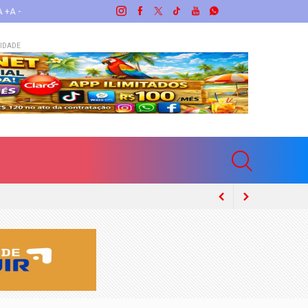
A +
A -
IDADE