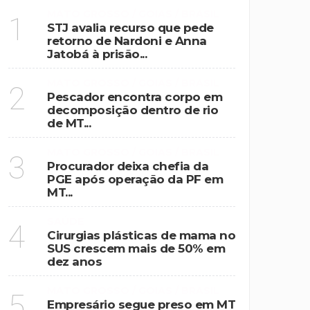
MATO GROSSO / GOIAS / BRASIL
1
STJ avalia recurso que pede
retorno de Nardoni e Anna
Jatobá à prisão...
MATO GROSSO / GOIAS / BRASIL
2
Pescador encontra corpo em
decomposição dentro de rio
de MT...
MATO GROSSO / GOIAS / BRASIL
3
Procurador deixa chefia da
PGE após operação da PF em
MT...
SAÚDE
4
Cirurgias plásticas de mama no
SUS crescem mais de 50% em
dez anos
MATO GROSSO / GOIAS / BRASIL
5
Empresário segue preso em MT