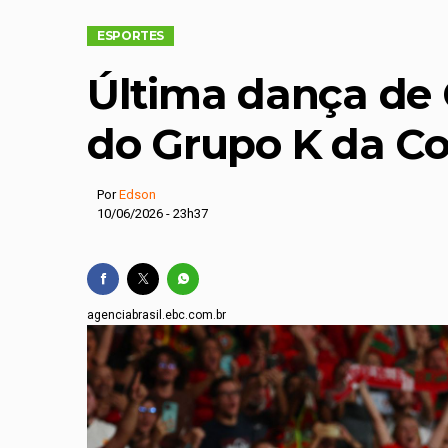
Após homicídio, meno
ESPORTES
Condenado por agress
Última dança de 
STJ avalia recurso q
Pescador encontra c
do Grupo K da C
Procurador deixa che
Por
Edson
10/06/2026 - 23h37
agenciabrasil.ebc.com.br