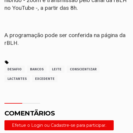
híbrido - zoom e transmissão pelo canal da rBLH
no YouTube -, a partir das 8h.
A programação pode ser conferida na
página da
rBLH
.
DESAFIO
BANCOS
LEITE
CONSCIENTIZAR
LACTANTES
EXCEDENTE
COMENTÃRIOS
Efetue o Login ou Cadastre-se para participar.