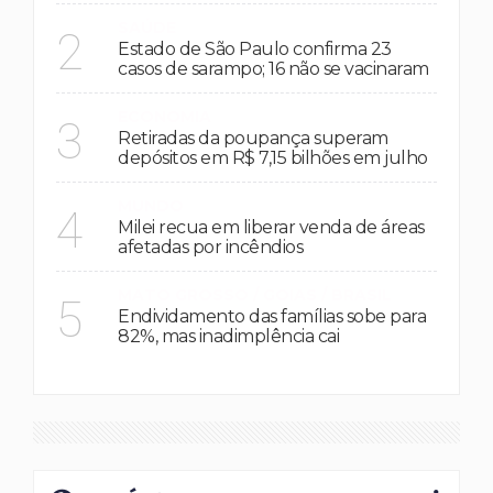
SAÚDE
2
Estado de São Paulo confirma 23
casos de sarampo; 16 não se vacinaram
ECONOMIA
3
Retiradas da poupança superam
depósitos em R$ 7,15 bilhões em julho
MUNDO
4
Milei recua em liberar venda de áreas
afetadas por incêndios
MATO GROSSO / GOIAS / BRASIL
5
Endividamento das famílias sobe para
82%, mas inadimplência cai