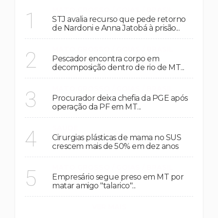
MATO GROSSO / GOIAS / BRASIL
1
STJ avalia recurso que pede retorno
de Nardoni e Anna Jatobá à prisão...
MATO GROSSO / GOIAS / BRASIL
2
Pescador encontra corpo em
decomposição dentro de rio de MT...
MATO GROSSO / GOIAS / BRASIL
3
Procurador deixa chefia da PGE após
operação da PF em MT...
SAÚDE
4
Cirurgias plásticas de mama no SUS
crescem mais de 50% em dez anos
MATO GROSSO / GOIAS / BRASIL
5
Empresário segue preso em MT por
matar amigo "talarico"...
VER MAIS